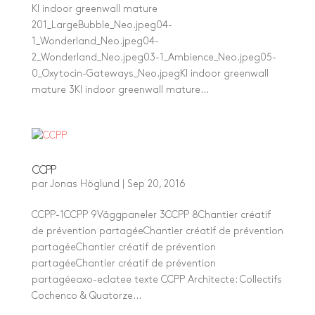
KI indoor greenwall mature
201_LargeBubble_Neo.jpeg04-
1_Wonderland_Neo.jpeg04-
2_Wonderland_Neo.jpeg03-1_Ambience_Neo.jpeg05-
0_Oxytocin-Gateways_Neo.jpegKI indoor greenwall
mature 3KI indoor greenwall mature...
CCPP
par
Jonas Höglund
|
Sep 20, 2016
CCPP-1CCPP 9Väggpaneler 3CCPP 8Chantier créatif
de prévention partagéeChantier créatif de prévention
partagéeChantier créatif de prévention
partagéeChantier créatif de prévention
partagéeaxo-eclatee texte CCPP Architecte: Collectifs
Cochenco & Quatorze...